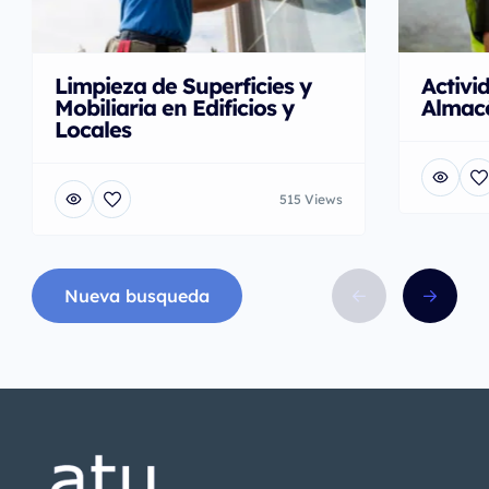
Limpieza de Superficies y
Activi
Mobiliaria en Edificios y
Almac
Locales
515 Views
Nueva busqueda